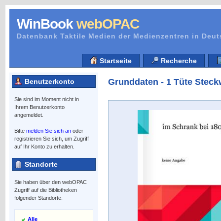
WinBook
webOPAC
Datenbank Taktile Medien der Medienzentren in Deu
Startseite
Recherche
Grunddaten - 1 Tüte Stec
Benutzerkonto
Sie sind im Moment nicht in
Ihrem Benutzerkonto
angemeldet.
Bitte
melden Sie sich an
oder
registrieren Sie sich, um Zugriff
auf Ihr Konto zu erhalten.
Standorte
Sie haben über den webOPAC
Zugriff auf die Bibliotheken
folgender Standorte:
Alle