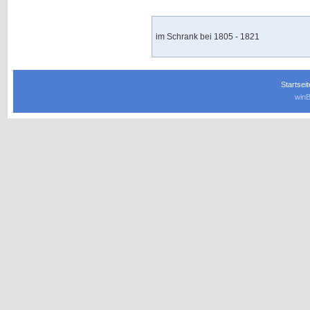
im Schrank bei 1805 - 1821
Startseit
winB