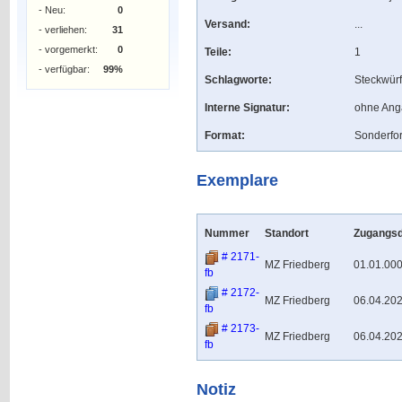
- Neu:
0
Versand:
...
- verliehen:
31
- vorgemerkt:
0
Teile:
1
- verfügbar:
99%
Schlagworte:
Steckwürf
Interne Signatur:
ohne An
Format:
Sonderfo
Exemplare
Nummer
Standort
Zugangs
# 2171-
MZ Friedberg
01.01.00
fb
# 2172-
MZ Friedberg
06.04.20
fb
# 2173-
MZ Friedberg
06.04.20
fb
Notiz