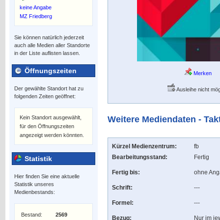
keine Angabe
MZ Friedberg
Sie können natürlich jederzeit
auch alle Medien aller Standorte
in der Liste auflisten lassen.
Öffnungszeiten
Merken
Der gewählte Standort hat zu
Ausleihe nicht mög
folgenden Zeiten geöffnet:
Kein Standort ausgewählt,
Weitere Mediendaten - Tak
für den Öffnungszeiten
angezeigt werden könnten.
Kürzel Medienzentrum:
fb
Bearbeitungsstand:
Fertig
Statistik
Fertig bis:
ohne An
Hier finden Sie eine aktuelle
Statistik unseres
Schrift:
---
Medienbestands:
Formel:
---
Bestand:
2569
Bezug:
Nur im je