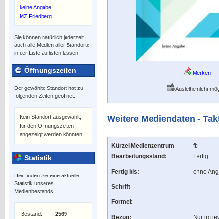
keine Angabe
MZ Friedberg
Sie können natürlich jederzeit
auch alle Medien aller Standorte
in der Liste auflisten lassen.
Öffnungszeiten
Merken
Der gewählte Standort hat zu
Ausleihe nicht mög
folgenden Zeiten geöffnet:
Kein Standort ausgewählt,
Weitere Mediendaten - Tak
für den Öffnungszeiten
angezeigt werden könnten.
Kürzel Medienzentrum:
fb
Bearbeitungsstand:
Fertig
Statistik
Fertig bis:
ohne An
Hier finden Sie eine aktuelle
Statistik unseres
Schrift:
---
Medienbestands:
Formel:
---
Bestand:
2569
Bezug:
Nur im je