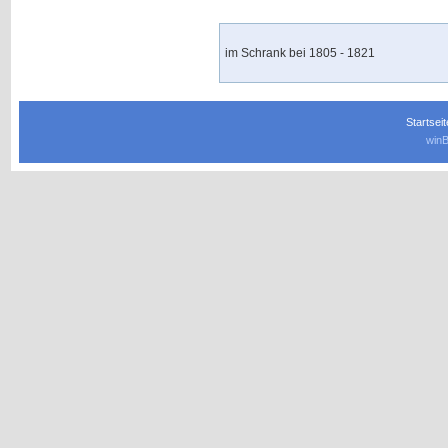
im Schrank bei 1805 - 1821
Startseit
winB