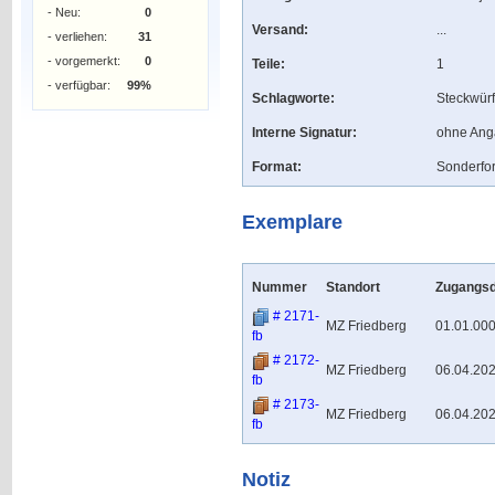
- Neu:
0
Versand:
...
- verliehen:
31
- vorgemerkt:
0
Teile:
1
- verfügbar:
99%
Schlagworte:
Steckwürf
Interne Signatur:
ohne An
Format:
Sonderfo
Exemplare
Nummer
Standort
Zugangs
# 2171-
MZ Friedberg
01.01.00
fb
# 2172-
MZ Friedberg
06.04.20
fb
# 2173-
MZ Friedberg
06.04.20
fb
Notiz