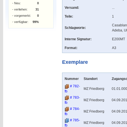
- Neu:
0
Versand:
...
- verliehen:
31
- vorgemerkt:
0
Teile:
1
- verfügbar:
99%
Casablanc
Schlagworte:
Adeba, Ub
Interne Signatur:
E200MT
Format:
A3
Exemplare
Nummer
Standort
Zugangs
# 782-
MZ Friedberg
01.01.00
fb
# 783-
MZ Friedberg
04.09.20
fb
# 784-
MZ Friedberg
04.09.20
fb
# 785-
MZ Friedberg
04.09.20
fb