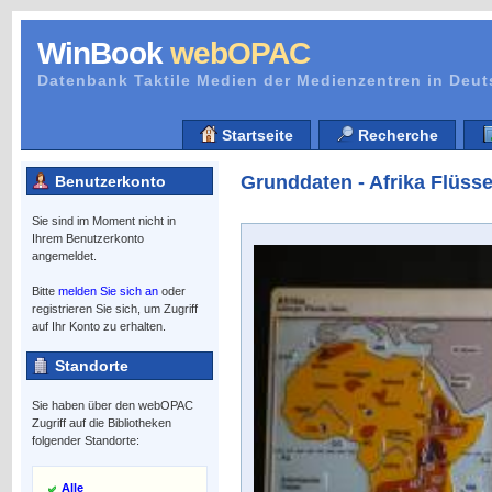
WinBook
webOPAC
Datenbank Taktile Medien der Medienzentren in Deu
Startseite
Recherche
Grunddaten - Afrika Flüss
Benutzerkonto
Sie sind im Moment nicht in
Ihrem Benutzerkonto
angemeldet.
Bitte
melden Sie sich an
oder
registrieren Sie sich, um Zugriff
auf Ihr Konto zu erhalten.
Standorte
Sie haben über den webOPAC
Zugriff auf die Bibliotheken
folgender Standorte:
Alle