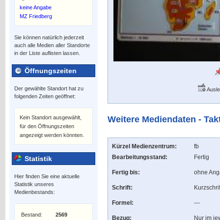
keine Angabe
MZ Friedberg
Sie können natürlich jederzeit
auch alle Medien aller Standorte
in der Liste auflisten lassen.
Öffnungszeiten
Der gewählte Standort hat zu
Ausle
folgenden Zeiten geöffnet:
Kein Standort ausgewählt,
Weitere Mediendaten - Tak
für den Öffnungszeiten
angezeigt werden könnten.
Kürzel Medienzentrum:
fb
Bearbeitungsstand:
Fertig
Statistik
Fertig bis:
ohne An
Hier finden Sie eine aktuelle
Statistik unseres
Schrift:
Kurzschri
Medienbestands:
Formel:
---
Bestand:
2569
Bezug:
Nur im je