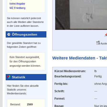
keine Angabe
MZ Friedberg
Sie können natürlich jederzeit
auch alle Medien aller Standorte
in der Liste auflisten lassen.
Öffnungszeiten
Der gewählte Standort hat zu
Ausle
folgenden Zeiten geöffnet:
Kein Standort ausgewählt,
Weitere Mediendaten - Tak
für den Öffnungszeiten
angezeigt werden könnten.
Kürzel Medienzentrum:
fb
Bearbeitungsstand:
Fertig
Statistik
Fertig bis:
ohne An
Hier finden Sie eine aktuelle
Statistik unseres
Schrift:
---
Medienbestands:
Formel:
---
Bestand:
2569
Bezug:
Nur im je