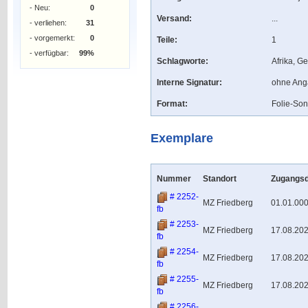
- Neu:
0
Versand:
...
- verliehen:
31
- vorgemerkt:
0
Teile:
1
- verfügbar:
99%
Schlagworte:
Afrika, G
Interne Signatur:
ohne An
Format:
Folie-So
Exemplare
Nummer
Standort
Zugangs
# 2252-
MZ Friedberg
01.01.00
fb
# 2253-
MZ Friedberg
17.08.20
fb
# 2254-
MZ Friedberg
17.08.20
fb
# 2255-
MZ Friedberg
17.08.20
fb
# 2256-