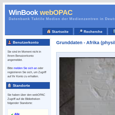
WinBook
webOPAC
Datenbank Taktile Medien der Medienzentren in Deu
Startseite
Recherche
Grunddaten - Afrika (physi
Benutzerkonto
Sie sind im Moment nicht in
Ihrem Benutzerkonto
angemeldet.
Bitte
melden Sie sich an
oder
registrieren Sie sich, um Zugriff
auf Ihr Konto zu erhalten.
Standorte
Sie haben über den webOPAC
Zugriff auf die Bibliotheken
folgender Standorte:
Alle