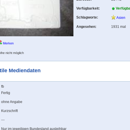
Verfügbarkeit:
Verfügb
Schlagworte:
Asien
Angesehen:
1931 mal
Merken
ihe nicht möglich
tile Mediendaten
fb
Fertig
ohne Angabe
Kurzschrift
---
Nur im jeweiligen Bundesland ausleihbar