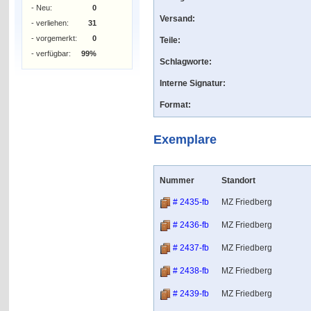
- Neu:
0
Versand:
- verliehen:
31
- vorgemerkt:
0
Teile:
- verfügbar:
99%
Schlagworte:
Interne Signatur:
Format:
Exemplare
Nummer
Standort
# 2435-fb
MZ Friedberg
# 2436-fb
MZ Friedberg
# 2437-fb
MZ Friedberg
# 2438-fb
MZ Friedberg
# 2439-fb
MZ Friedberg