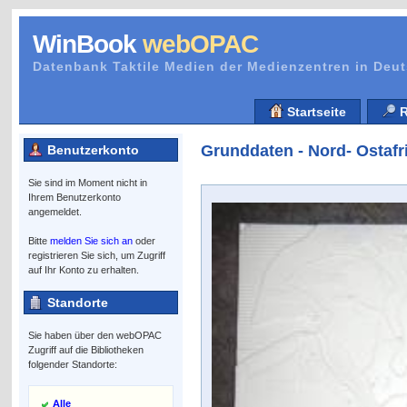
WinBook
webOPAC
Datenbank Taktile Medien der Medienzentren in Deu
Startseite
R
Grunddaten - Nord- Ostafri
Benutzerkonto
Sie sind im Moment nicht in
Ihrem Benutzerkonto
angemeldet.
Bitte
melden Sie sich an
oder
registrieren Sie sich, um Zugriff
auf Ihr Konto zu erhalten.
Standorte
Sie haben über den webOPAC
Zugriff auf die Bibliotheken
folgender Standorte:
Alle