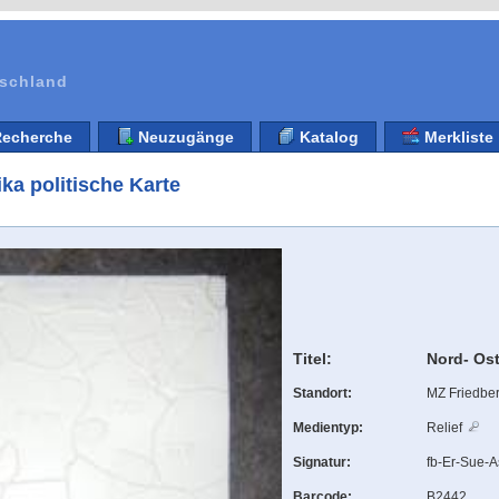
tschland
echerche
Neuzugänge
Katalog
Merkliste
ka politische Karte
Titel:
Nord- Ost
Standort:
MZ Friedbe
Medientyp:
Relief
Signatur:
fb-Er-Sue-
Barcode:
B2442