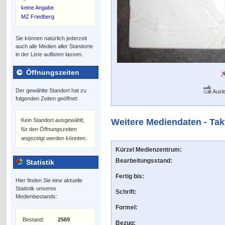
keine Angabe
MZ Friedberg
Sie können natürlich jederzeit
auch alle Medien aller Standorte
in der Liste auflisten lassen.
Öffnungszeiten
Der gewählte Standort hat zu
Ausle
folgenden Zeiten geöffnet:
Kein Standort ausgewählt,
Weitere Mediendaten - Tak
für den Öffnungszeiten
angezeigt werden könnten.
Kürzel Medienzentrum:
Bearbeitungsstand:
Statistik
Fertig bis:
Hier finden Sie eine aktuelle
Statistik unseres
Schrift:
Medienbestands:
Formel:
Bestand:
2569
Bezug: