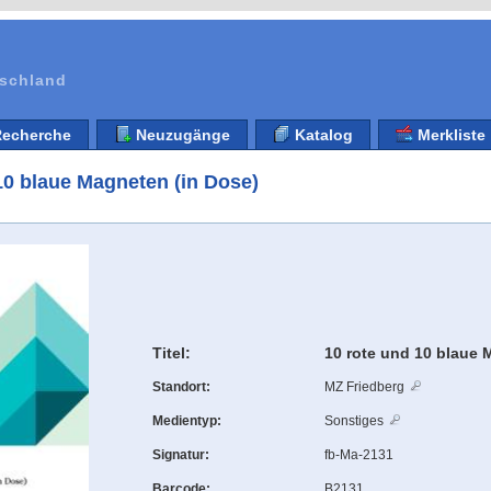
tschland
echerche
Neuzugänge
Katalog
Merkliste
10 blaue Magneten (in Dose)
Titel:
10 rote und 10 blaue 
Standort:
MZ Friedberg
Medientyp:
Sonstiges
Signatur:
fb-Ma-2131
Barcode:
B2131