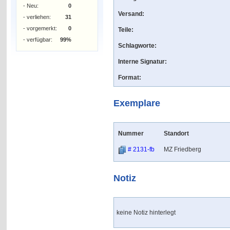
- Neu:
0
Versand:
- verliehen:
31
- vorgemerkt:
0
Teile:
- verfügbar:
99%
Schlagworte:
Interne Signatur:
Format:
Exemplare
Nummer
Standort
# 2131-fb
MZ Friedberg
Notiz
keine Notiz hinterlegt