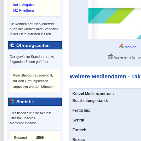
keine Angabe
MZ Friedberg
Sie können natürlich jederzeit
auch alle Medien aller Standorte
in der Liste auflisten lassen.
Öffnungszeiten
Merken
Der gewählte Standort hat zu
Ausleihe nicht mög
folgenden Zeiten geöffnet:
Kein Standort ausgewählt,
Weitere Mediendaten - Tak
für den Öffnungszeiten
angezeigt werden könnten.
Kürzel Medienzentrum:
Bearbeitungsstand:
Statistik
Fertig bis:
Hier finden Sie eine aktuelle
Statistik unseres
Schrift:
Medienbestands:
Formel:
Bestand:
2569
Bezug: