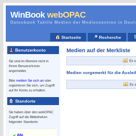
WinBook
webOPAC
Datenbank Taktile Medien der Medienzentren in Deu
Startseite
Recherche
Medien auf der Merkliste
Benutzerkonto
Es s
Sie sind im Moment nicht in
Ihrem Benutzerkonto
angemeldet.
Medien vorgemerkt für die Auslei
Bitte
melden Sie sich an
oder
Es s
registrieren Sie sich, um Zugriff
auf Ihr Konto zu erhalten.
Standorte
Sie haben über den webOPAC
Zugriff auf die Bibliotheken
folgender Standorte:
Alle