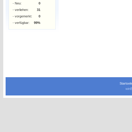
- Neu:
0
- verliehen:
31
- vorgemerkt:
0
- verfügbar:
99%
Startseit
winB