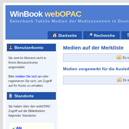
WinBook
webOPAC
Datenbank Taktile Medien der Medienzentren in Deu
Startseite
Recherche
Medien auf der Merkliste
Benutzerkonto
Es s
Sie sind im Moment nicht in
Ihrem Benutzerkonto
angemeldet.
Medien vorgemerkt für die Auslei
Bitte
melden Sie sich an
oder
Es s
registrieren Sie sich, um Zugriff
auf Ihr Konto zu erhalten.
Standorte
Sie haben über den webOPAC
Zugriff auf die Bibliotheken
folgender Standorte:
Alle