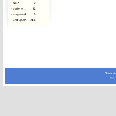
- Neu:
0
- verliehen:
31
- vorgemerkt:
0
- verfügbar:
99%
Startseit
winB