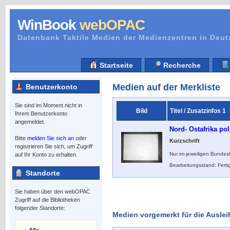
WinBook
webOPAC
Datenbank Taktile Medien der Medienzentren in Deu
Startseite
Recherche
Medien auf der Merkliste
Benutzerkonto
Sie sind im Moment nicht in
Bild
Titel / Zusatzinfos 1
Ihrem Benutzerkonto
angemeldet.
Nord- Ostafrika pol
Bitte
melden Sie sich an
oder
Kurzschrift
registrieren Sie sich, um Zugriff
Nur im jeweiligen Bundes
auf Ihr Konto zu erhalten.
Bearbeitungsstand: Ferti
Standorte
Sie haben über den webOPAC
Zugriff auf die Bibliotheken
folgender Standorte:
Medien vorgemerkt für die Auslei