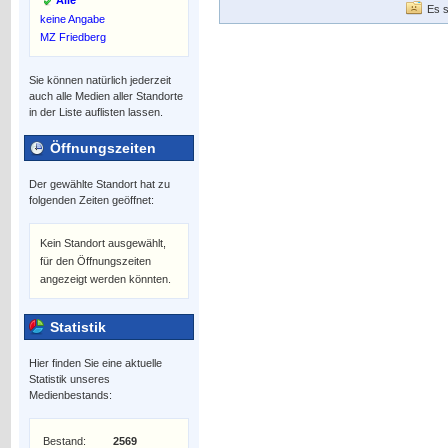
Alle
Es s
keine Angabe
MZ Friedberg
Sie können natürlich jederzeit
auch alle Medien aller Standorte
in der Liste auflisten lassen.
Öffnungszeiten
Der gewählte Standort hat zu
folgenden Zeiten geöffnet:
Kein Standort ausgewählt,
für den Öffnungszeiten
angezeigt werden könnten.
Statistik
Hier finden Sie eine aktuelle
Statistik unseres
Medienbestands:
Bestand:
2569