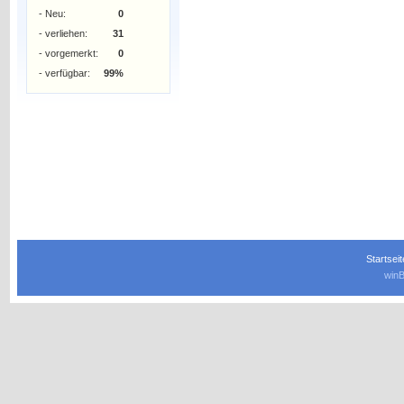
- Neu:
0
- verliehen:
31
- vorgemerkt:
0
- verfügbar:
99%
Startseit
winB