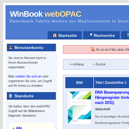
WinBook
webOPAC
Datenbank Taktile Medien der Medienzentren in Deu
Startseite
Recherche
Benutzerkonto
Es ist ein Filter aktiv. 
Sie sind im Moment nicht in
Ihrem Benutzerkonto
<< Anfang
< Zurück
angemeldet.
Bitte
melden Sie sich an
oder
registrieren Sie sich, um Zugriff
Bild
Titel / Zusatzinfos 1
auf Ihr Konto zu erhalten.
DNA Basenpaarung
Standorte
Hängeregister hint
nach 2031)
Sie haben über den webOPAC
Vollschrift
Zugriff auf die Bibliotheken
folgender Standorte:
Nur im jeweiligen Bundes
Bearbeitungsstand: Ferti
Alle