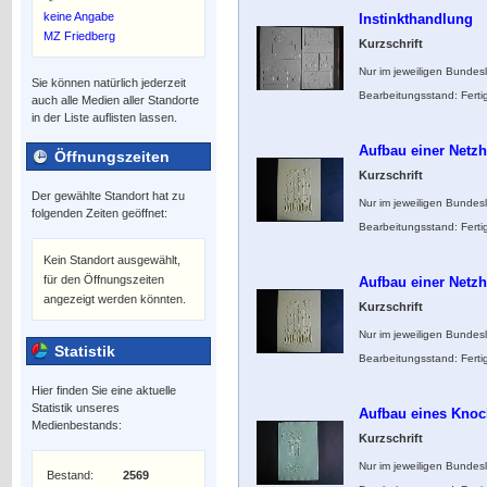
keine Angabe
Instinkthandlung
MZ Friedberg
Kurzschrift
Nur im jeweiligen Bundes
Sie können natürlich jederzeit
Bearbeitungsstand: Ferti
auch alle Medien aller Standorte
in der Liste auflisten lassen.
Aufbau einer Netz
Öffnungszeiten
Kurzschrift
Der gewählte Standort hat zu
Nur im jeweiligen Bundes
folgenden Zeiten geöffnet:
Bearbeitungsstand: Ferti
Kein Standort ausgewählt,
für den Öffnungszeiten
Aufbau einer Netz
angezeigt werden könnten.
Kurzschrift
Nur im jeweiligen Bundes
Statistik
Bearbeitungsstand: Ferti
Hier finden Sie eine aktuelle
Statistik unseres
Aufbau eines Kno
Medienbestands:
Kurzschrift
Nur im jeweiligen Bundes
Bestand:
2569